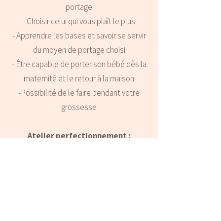
portage
- Choisir celui qui vous plaît le plus
- Apprendre les bases et savoir se servir
du moyen de portage choisi
- Être capable de porter son bébé dès la
maternité et le retour à la maison
-Possibilité de le faire pendant votre
grossesse
Atelier perfectionnement :
- Revoir ce que l’on a déjà vu lors de
l’initiation
- Voir d’autre noeuds, d’autre moyens de
portage si vous le souhaitez
- Prendre de l’assurance/ avoir confiance